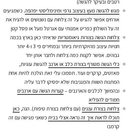
רטבים ובעיקר להגשה)
מגש להגשה מעץ בעיצוב גרפי ומינימליסטי יפהפה
. כשמגיעים
אורחים אפשר להגיש על זה צלחות עם נשנושים או להניח את
זה על השולחן כפריט אמנותי עם אגרטל מעל או פסל קטן
צלחות הגשה בצורות גיאומטריות
שראיתי כאן בארץ בכמה
חנויות עיצוב מהיוקרתיות ביותר ובמחירים פי 3 ו-4 יותר
גבוהים. אפשר לקנות כמה צלחות ולחבר אותן יחד
כלי הגשה מטורף בצורת כלב או ארנב
להגשת עוגיות,
מאזטים, קרקרים ועוד. תסמכו עלי זאת הולכת להיות אחת
המתנות השוות והמגניבות שלא יפסיקו לדבר עליה
ובהמשך לכלבים והארנבים –
קערות הגשה עם ארנבים
חמודים להפליא
צלחות בצורת עננים
(עם צלחות בצורת טיפות). הנה,
כאן
תוכלו לראות איך זה נראה אצלי בבית
כשאני מגישה עם זה
קרמבו