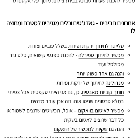
מכשיר להכנת שערות סבתא בבית! צילום: מתוך עלי אקספרס
אחרונים חביבים – גאדג'טים וכלים מגניבים למטבח ומחוצה
לו
סלייסר לחיתוך ירקות ופירות
בשלל עוביים וצורות
מכשיר לחיתוך ספירלה
- להכנת ספגטי קישואים, סלט גזר
מסולסל ועוד
והנה גם אחד פשוט יותר
מנדולינה
לחיתוך של ירקות ופירות
חותך קוביות מאבטיח
. כן, גם אני הייתי סקפטית אבל צפיתי
במלא סרטונים שניסו אותו וזה אכן עובד מדהים
מכשיר לאיטום בוואקום
– אוכל, תכשיטים שרוצים לשמור או
כל דבר שרוצים לאטום בשקית
והנה גם
שקיות למכשיר של הוואקום