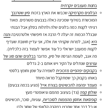
בחנות מעצבים יוקרתית
הבלונים מקרמיקה
שכבשו את הארץ בזכות
סיון שטרנבך
המוכשרת בטירוף שמכינה כאלה בצבעים מטורפים. מאוד
רציתי לקנות כמה בלונים שלה ולתלות בסלון אבל הבנתי
שבגלל הכמות זה יעלה לי הרבה אז חיפשתי אלטרנטיבה
והנה
היא
(אגב, למרות שקניתי את אלה, אני עדיין חושבת שעדיף
לקנות ממעצב ישראלי כל עוד אפשר לעמוד בזה כלכלית).
פה אגב, לעומת הגרסה של סיון, מדובר
בבלונים שהם סוג של
עציצים
שנתלים על הקיר ויש אותם ב-2 גדלים
בקבוקים יפהפיים מזכוכית
לשמירה על שמן וחומץ בלסמי
באותו בקבוק כך שמתקבל מראה מיוחד
מעמד יפהפה לתכשיטים בצורת אייל
(מגיע בכמה צבעים)
שולחן קפה
(צד) בעיצוב מהמם וגיאומטרי מעץ
קופסאות אחסון מהממות לסוכריות
, עוגיות, סוכר, תכשיטים
או כל דבר אחר שתרצו במקרה קלאסי של שחור ולבן