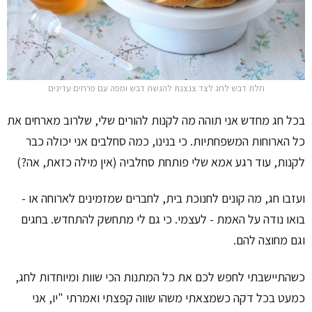
חלת דבש לחג לצד צנצנת להגשת דבש ומפה עם פרחים עדינים
בכל חג מחדש אני תוהה מה לקנות להורים שלי, שלרוב מארחים את
כל הארוחות המשפחתיות. כי בנינו, כמה סחלבים אני יכולה כבר
לקנות, עוד רגע אמא שלי פותחת סחלביה (אין מילה כזאת, אה?)
ועזבו חג, מה קונים לחנוכת בית, לחברים שמזמינים לארוחה או -
בואו נודה על האמת - לעצמי. כי גם לי מתחשק להתחדש. בחגים
וגם מחוצה להם.
כשהתיישבתי לחפש לכם את כל המתנות הכי שוות ומיוחדות לחג,
כמעט בכל דקה כשמצאתי משהו שווה קפצתי ואמרתי "יו, אני