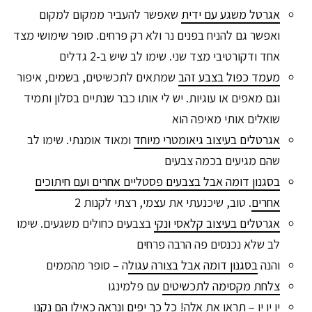
אגרטל משגע עם ידית
שאפשר להעביר ממקום למקום
ואפשר גם להניח בפנים נר ולא רק פרחים. סופר שימושי מצד
אחד ודקורטיבי מצד שני. שימו לב שיש ב-2 גדלים
מעמד כפול בצבע זהב
שמתאים לתכשיטים, בשמים, איפור
וגם מאפים או עוגיות. יש לי אותו כבר שנתיים בסלון ותמיד
שואלים אותי מאיפה הוא
אגרטלים בעיצוב גיאומטרי מיוחד
ומאוד אומנתי. שימו לב
שהם מגיעים בכמה צבעים
בסגנון דומה אבל בצבעים פסטליים אחרים ועם חיתוכים
אחרים
. טוב, שיכנעתי את עצמי, רצתי לקנות 2
אגרטלים בעיצוב קלאסי ונקי
בצבעים כחולים משגעים. שימו
לב שלא נכנסים פה הרבה פרחים
והנה
בסגנון דומה אבל בצורה עגול
ה – סופר מהממים
צלחת מקסימה לתכשיטים
עם פלמינגו
יו יו יו – תראו את אלה!
כל כך יפים ונראה כאילו הם נקנו