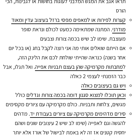
תראו אגב את המגש המלבני לעוגות בחושות או לגבינות, הכי
הורס
קערות לפירות או למאפים מפסי ברזל בעיצוב עדין ומאוד
מודרני
. המתנה שמתאימה כמעט לכולם ונראת סופר
מעוצבת. שימו לב שיש בכמה צורות וצבעים
אם הייתם שואלים אותי מה אני רוצה לקבל בחג (או בכל יום
אחר בשנה) כנראה שהייתי שולחת לכם את הלינק הזה,
ל
מחבתות מקרמיקה שהן בעצם תבניות אפייה
. ואל תגלו, אבל
כבר הזמנתי לעצמי 2 כאלה
ויש גם בעיצובים כאלה
וכאן תוכלו למצוא סגנון דומה בכמה צורות וגדלים
כולל
מגשים, צלחות ותבניות. כולם מקרמיקה עם ציורים מקסימים
סירים מדהימים מקרמיקה עם ציורים בעבודת יד
. מדהים
להגשה וגם לאפייה (שימו לב שיש 2 עיצובים שונים ושהם
יחסית קטנים אז זה לא באמת לבישול של אורז אלא יותר