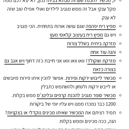
יו,
מכשיר להכנת שערות סבתא בבית
! נכון, לא יצא לכם מפה
מקל ענקי אבל זה ממש מגניב לילדים ואולי אפילו טוב שזה
לא ענק
מפיץ ריח יפהפה
שגם עושה אורות בתחתית. הכי מגניב
ויש גם
מפיץ ריח בעיצוב קלאסי מעץ
מזרקה ביתית בשלל צורות
והנה עוד אחת
מזרקת שוקולד
! וואו וואו וואו אני חייבת כזה דחוף
ויש אגב גם
בצורה כזאת
מכשיר לייבוש ירקות ופירות
. אפשר להכין איתו פירות מיובשים
או לייבש ירקות ולטחון ולהשתמש כתבלין
מכשיר סופר מגניב להכנת קרפים ובלינצ'ס
ממש בקלות.
1200 כבר נמכרו ממנו ויש עליו יופי של ביקורות
תמיד רציתם את
המכשיר שאיתו מכינים נוקדלי או בצקניות
?
הנה, ככה מכינים וממש בקלות