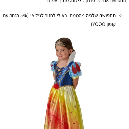
תחפושת אנה מ"פרוזן". צילום: מתוך אמיגו
תחפושת שלגיה
מהממת. בא לי לחזור לגיל 5! (5% הנחה עם
קופון YOOO)