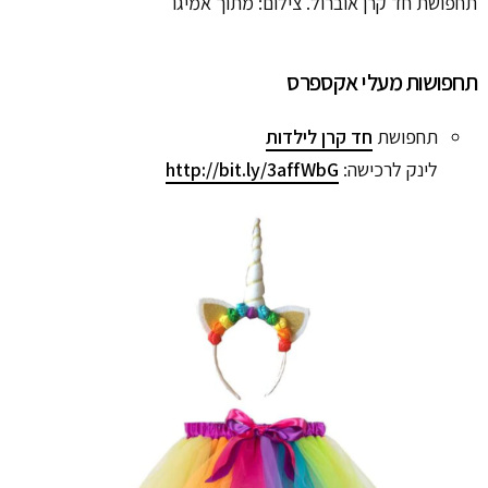
תחפושת חד קרן אוברול. צילום: מתוך אמיגו
תחפושות מעלי אקספרס
תחפושת
חד קרן לילדות
לינק לרכישה:
http://bit.ly/3affWbG