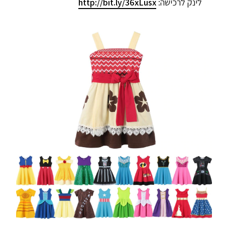
לינק לרכישה:
http://bit.ly/36xLusx